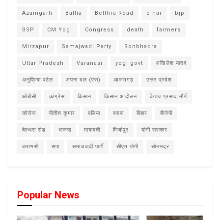
Azamgarh
Ballia
Belthra Road
bihar
bjp
BSP
CM Yogi
Congress
death
farmers
Mirzapur
Samajwadi Party
Sonbhadra
Uttar Pradesh
Varanasi
yogi govt
अखिलेश यादव
अनुप्रिया पटेल
अपना दल (एस)
आजमगढ़
उत्तर प्रदेश
ओबीसी
कांग्रेस
किसान
किसान आंदोलन
केशव प्रसाद मौर्य
कोरोना
नीतीश कुमार
बलिया
बसपा
बिहार
बीजेपी
बेल्थरा रोड
भाजपा
मायावती
मिर्जापुर
योगी सरकार
वाराणसी
सपा
समाजवादी पार्टी
सीएम योगी
सोनभद्र
Popular News