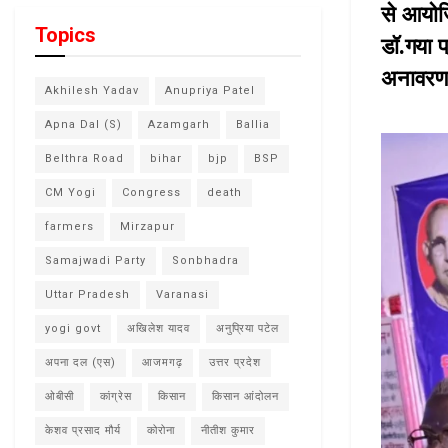
से आयोज
Topics
डॉ.गया प
अनावरण 
Akhilesh Yadav
Anupriya Patel
Apna Dal (S)
Azamgarh
Ballia
Belthra Road
bihar
bjp
BSP
CM Yogi
Congress
death
farmers
Mirzapur
Samajwadi Party
Sonbhadra
Uttar Pradesh
Varanasi
yogi govt
अखिलेश यादव
अनुप्रिया पटेल
अपना दल (एस)
आजमगढ़
उत्तर प्रदेश
ओबीसी
कांग्रेस
किसान
किसान आंदोलन
केशव प्रसाद मौर्य
कोरोना
नीतीश कुमार