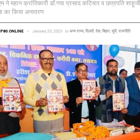
ीएम ने महान क्रांतिकारी डॉ.गया प्रसाद कटियार व छत्रपति शाहूज
मा का किया अनावरण
in
P80.ONLINE
January 20, 2025
अन्य राज्य
,
दिल्ली
,
देश
,
बिहार
,
यूपी
,
राजनीति