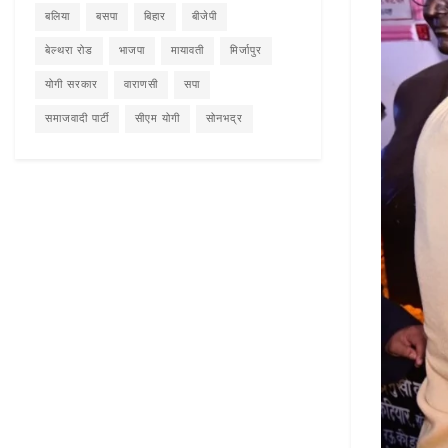
बलिया
बसपा
बिहार
बीजेपी
बेल्थरा रोड
भाजपा
मायावती
मिर्जापुर
योगी सरकार
वाराणसी
सपा
समाजवादी पार्टी
सीएम योगी
सोनभद्र