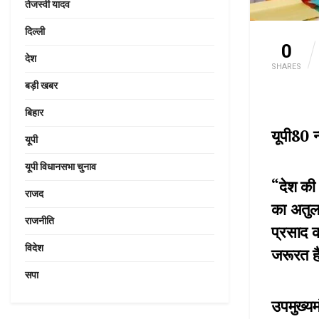
तेजस्वी यादव
दिल्ली
0
देश
SHARES
बड़ी खबर
बिहार
यूपी80 
यूपी
यूपी विधानसभा चुनाव
“देश की आ
राजद
का अतुलन
राजनीति
प्रसाद क
विदेश
जरूरत ह
सपा
उपमुख्यम