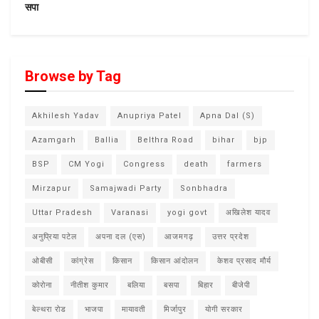
सपा
Browse by Tag
Akhilesh Yadav
Anupriya Patel
Apna Dal (S)
Azamgarh
Ballia
Belthra Road
bihar
bjp
BSP
CM Yogi
Congress
death
farmers
Mirzapur
Samajwadi Party
Sonbhadra
Uttar Pradesh
Varanasi
yogi govt
अखिलेश यादव
अनुप्रिया पटेल
अपना दल (एस)
आजमगढ़
उत्तर प्रदेश
ओबीसी
कांग्रेस
किसान
किसान आंदोलन
केशव प्रसाद मौर्य
कोरोना
नीतीश कुमार
बलिया
बसपा
बिहार
बीजेपी
बेल्थरा रोड
भाजपा
मायावती
मिर्जापुर
योगी सरकार