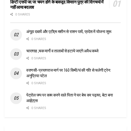
डिप्टी एसपी पद पर चयन होने के बावजूद किसान पुत्र की दिनचर्या में
नहीं आया बदलाव
0 SHARES
अंगूठा दबायें और एटीएम मशीन से राशन पायें, प्रदेश में योजना शुरू
0 SHARES
चारागाह ,चक मार्गो व तालाबों से हटाये जाएंगे अवैध कब्जे
0 SHARES
वराणसी- प्रयागराज मार्ग पर 160 किमी/घं की गति से चलेगी ट्रेन:
अनुप्रिया पटेल
0 SHARES
पेट्रोल पम्प पर काम करने वाले पिता ने घर बेच कर पढ़ाया, बेटा बना
आईएएस
0 SHARES