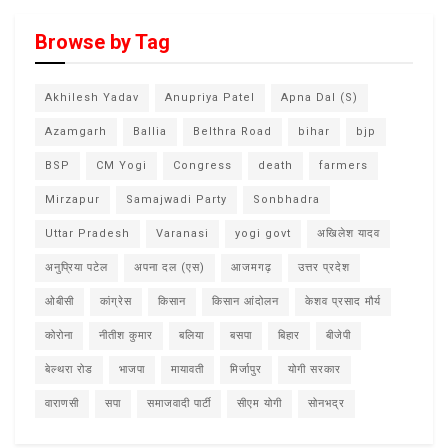
Browse by Tag
Akhilesh Yadav
Anupriya Patel
Apna Dal (S)
Azamgarh
Ballia
Belthra Road
bihar
bjp
BSP
CM Yogi
Congress
death
farmers
Mirzapur
Samajwadi Party
Sonbhadra
Uttar Pradesh
Varanasi
yogi govt
अखिलेश यादव
अनुप्रिया पटेल
अपना दल (एस)
आजमगढ़
उत्तर प्रदेश
ओबीसी
कांग्रेस
किसान
किसान आंदोलन
केशव प्रसाद मौर्य
कोरोना
नीतीश कुमार
बलिया
बसपा
बिहार
बीजेपी
बेल्थरा रोड
भाजपा
मायावती
मिर्जापुर
योगी सरकार
वाराणसी
सपा
समाजवादी पार्टी
सीएम योगी
सोनभद्र