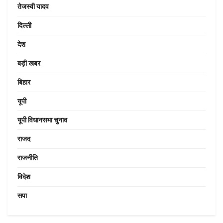
तेजस्वी यादव
दिल्ली
देश
बड़ी खबर
बिहार
यूपी
यूपी विधानसभा चुनाव
राजद
राजनीति
विदेश
सपा