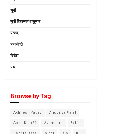
यूपी
यूपी विधानसभा चुनाव
राजद
राजनीति
विदेश
सपा
Browse by Tag
Akhilesh Yadav
Anupriya Patel
Apna Dal (S)
Azamgarh
Ballia
Belthra Road
bihar
bjp
BSP