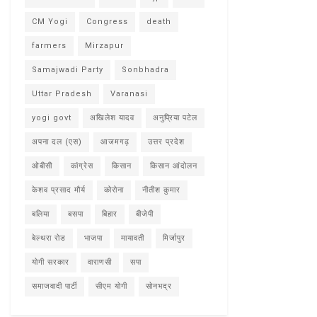
CM Yogi
Congress
death
farmers
Mirzapur
Samajwadi Party
Sonbhadra
Uttar Pradesh
Varanasi
yogi govt
अखिलेश यादव
अनुप्रिया पटेल
अपना दल (एस)
आजमगढ़
उत्तर प्रदेश
ओबीसी
कांग्रेस
किसान
किसान आंदोलन
केशव प्रसाद मौर्य
कोरोना
नीतीश कुमार
बलिया
बसपा
बिहार
बीजेपी
बेल्थरा रोड
भाजपा
मायावती
मिर्जापुर
योगी सरकार
वाराणसी
सपा
समाजवादी पार्टी
सीएम योगी
सोनभद्र