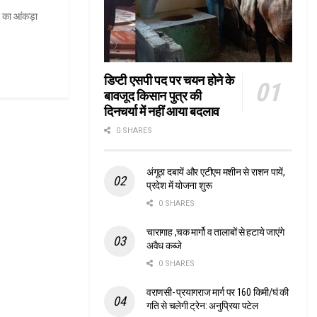
न का आंकड़ा
डिप्टी एसपी पद पर चयन होने के
बावजूद किसान पुत्र की
दिनचर्या में नहीं आया बदलाव
0 SHARES
अंगूठा दबायें और एटीएम मशीन से राशन पायें,
प्रदेश में योजना शुरू
0 SHARES
चारागाह ,चक मार्गो व तालाबों से हटाये जाएंगे
अवैध कब्जे
0 SHARES
वराणसी- प्रयागराज मार्ग पर 160 किमी/घं की
गति से चलेगी ट्रेन: अनुप्रिया पटेल