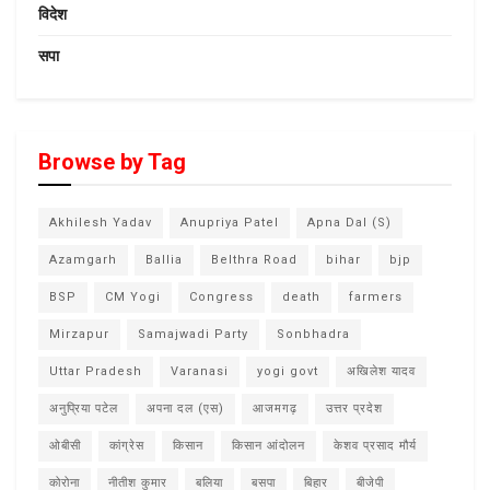
विदेश
सपा
Browse by Tag
Akhilesh Yadav
Anupriya Patel
Apna Dal (S)
Azamgarh
Ballia
Belthra Road
bihar
bjp
BSP
CM Yogi
Congress
death
farmers
Mirzapur
Samajwadi Party
Sonbhadra
Uttar Pradesh
Varanasi
yogi govt
अखिलेश यादव
अनुप्रिया पटेल
अपना दल (एस)
आजमगढ़
उत्तर प्रदेश
ओबीसी
कांग्रेस
किसान
किसान आंदोलन
केशव प्रसाद मौर्य
कोरोना
नीतीश कुमार
बलिया
बसपा
बिहार
बीजेपी