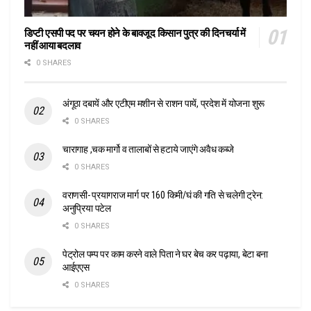
डिप्टी एसपी पद पर चयन होने के बावजूद किसान पुत्र की दिनचर्या में
नहीं आया बदलाव
0 SHARES
अंगूठा दबायें और एटीएम मशीन से राशन पायें, प्रदेश में योजना शुरू
0 SHARES
चारागाह ,चक मार्गो व तालाबों से हटाये जाएंगे अवैध कब्जे
0 SHARES
वराणसी- प्रयागराज मार्ग पर 160 किमी/घं की गति से चलेगी ट्रेन:
अनुप्रिया पटेल
0 SHARES
पेट्रोल पम्प पर काम करने वाले पिता ने घर बेच कर पढ़ाया, बेटा बना
आईएएस
0 SHARES