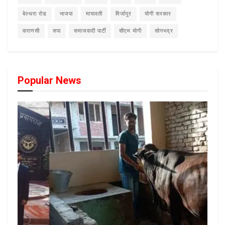
बेल्थरा रोड
भाजपा
मायावती
मिर्जापुर
योगी सरकार
वाराणसी
सपा
समाजवादी पार्टी
सीएम योगी
सोनभद्र
Popular News