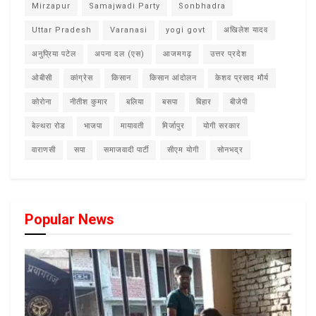
Mirzapur
Samajwadi Party
Sonbhadra
Uttar Pradesh
Varanasi
yogi govt
अखिलेश यादव
अनुप्रिया पटेल
अपना दल (एस)
आजमगढ़
उत्तर प्रदेश
ओबीसी
कांग्रेस
किसान
किसान आंदोलन
केशव प्रसाद मौर्य
कोरोना
नीतीश कुमार
बलिया
बसपा
बिहार
बीजेपी
बेल्थरा रोड
भाजपा
मायावती
मिर्जापुर
योगी सरकार
वाराणसी
सपा
समाजवादी पार्टी
सीएम योगी
सोनभद्र
Popular News