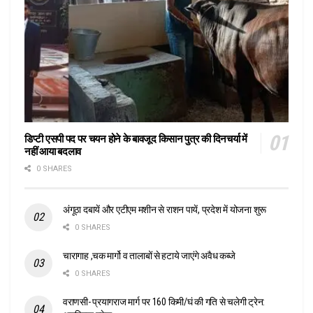
डिप्टी एसपी पद पर चयन होने के बावजूद किसान पुत्र की दिनचर्या में
नहीं आया बदलाव
0 SHARES
अंगूठा दबायें और एटीएम मशीन से राशन पायें, प्रदेश में योजना शुरू
0 SHARES
चारागाह ,चक मार्गो व तालाबों से हटाये जाएंगे अवैध कब्जे
0 SHARES
वराणसी- प्रयागराज मार्ग पर 160 किमी/घं की गति से चलेगी ट्रेन: