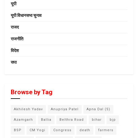
यूपी
यूपी विधानसभा चुनाव
राजद
राजनीति
विदेश
सपा
Browse by Tag
Akhilesh Yadav
Anupriya Patel
Apna Dal (S)
Azamgarh
Ballia
Belthra Road
bihar
bjp
BSP
CM Yogi
Congress
death
farmers