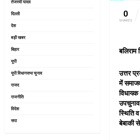
तेजस्वी यादव
0
दिल्ली
SHARES
देश
बड़ी खबर
बलिराम
बिहार
यूपी
उत्तर प्
यूपी विधानसभा चुनाव
में समाज
राजद
विधायक ब
राजनीति
उपचुनाव,
विदेश
स्थिति व
सपा
बेबाकी 