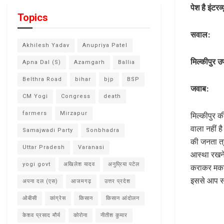
पेश है इंटरव
Topics
सवाल:
Akhilesh Yadav
Anupriya Patel
मिल्कीपुर 
Apna Dal (S)
Azamgarh
Ballia
Belthra Road
bihar
bjp
BSP
जवाब:
CM Yogi
Congress
death
farmers
Mirzapur
मिल्कीपुर क
वाला नहीं 
Samajwadi Party
Sonbhadra
की जनता त्र
Uttar Pradesh
Varanasi
आस्था रखने 
yogi govt
अखिलेश यादव
अनुप्रिया पटेल
कराकर मकान
इससे आप स
अपना दल (एस)
आजमगढ़
उत्तर प्रदेश
ओबीसी
कांग्रेस
किसान
किसान आंदोलन
केशव प्रसाद मौर्य
कोरोना
नीतीश कुमार