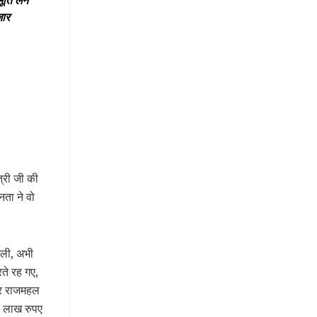
ति लेने
जार
त्री जी की
नता ने वो
िजली, अभी
ते रह गए,
पर राजमहल
वा लाख रुपए