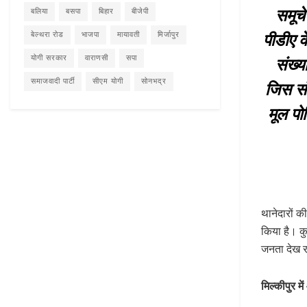
समूचे 
बलिया
बसपा
बिहार
बीजेपी
बेल्थरा रोड
भाजपा
मायावती
मिर्जापुर
पीडीए क
योगी सरकार
वाराणसी
सपा
संख्य
समाजवादी पार्टी
सीएम योगी
सोनभद्र
जिस संख्
मूल पोस
थानेदारों 
किया है। कु
जनता देख र
मिल्कीपुर में 