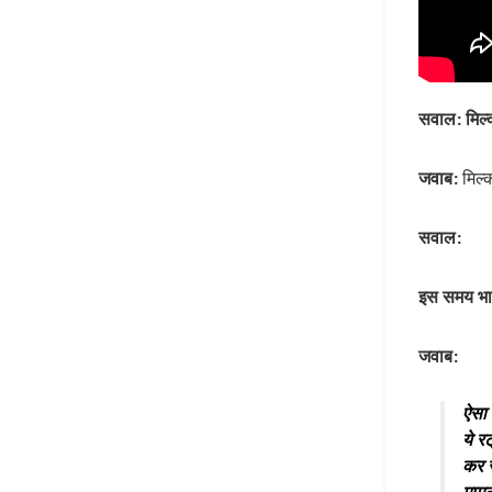
सवाल: मिल्क
जवाब:
मिल्
सवाल:
इस समय भाज
जवाब:
ऐसा 
ये र
कर र