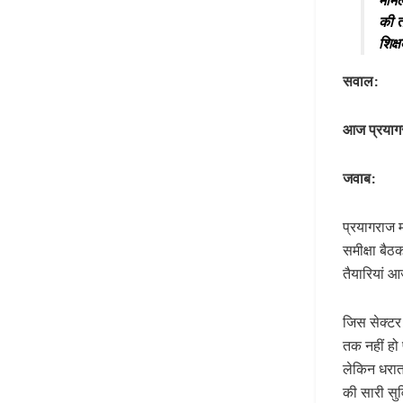
मामल
की त
शिक्
सवाल:
आज प्रयागरा
जवाब:
प्रयागराज म
समीक्षा बैठ
तैयारियां 
जिस सेक्टर 
तक नहीं हो
लेकिन धरात
की सारी सुव