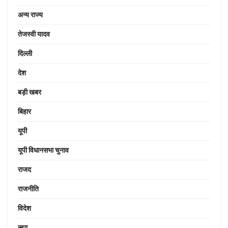
अन्य राज्य
तेजस्वी यादव
दिल्ली
देश
बड़ी खबर
बिहार
यूपी
यूपी विधानसभा चुनाव
राजद
राजनीति
विदेश
सपा