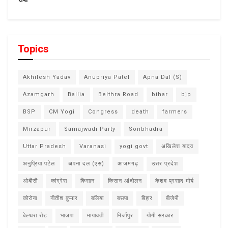
Topics
Akhilesh Yadav
Anupriya Patel
Apna Dal (S)
Azamgarh
Ballia
Belthra Road
bihar
bjp
BSP
CM Yogi
Congress
death
farmers
Mirzapur
Samajwadi Party
Sonbhadra
Uttar Pradesh
Varanasi
yogi govt
अखिलेश यादव
अनुप्रिया पटेल
अपना दल (एस)
आजमगढ़
उत्तर प्रदेश
ओबीसी
कांग्रेस
किसान
किसान आंदोलन
केशव प्रसाद मौर्य
कोरोना
नीतीश कुमार
बलिया
बसपा
बिहार
बीजेपी
बेल्थरा रोड
भाजपा
मायावती
मिर्जापुर
योगी सरकार