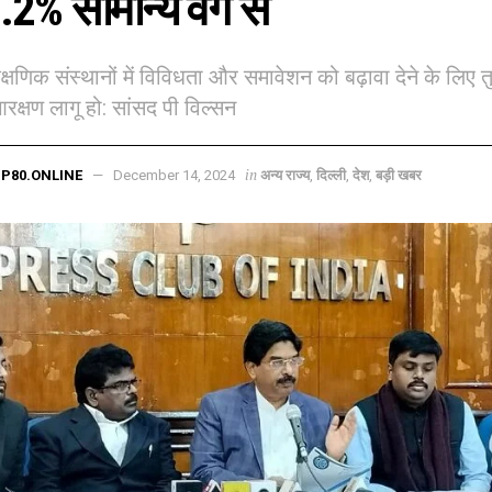
7.2% सामान्य वर्ग से
शैक्षणिक संस्थानों में विविधता और समावेशन को बढ़ावा देने के लिए त
क्षण लागू हो: सांसद पी विल्सन
in
P80.ONLINE
December 14, 2024
अन्य राज्य
,
दिल्ली
,
देश
,
बड़ी खबर