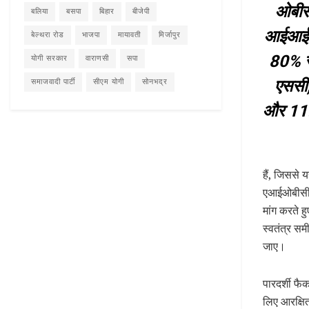
ओबीसी
बलिया
बसपा
बिहार
बीजेपी
आईआईटी
बेल्थरा रोड
भाजपा
मायावती
मिर्जापुर
80% सा
योगी सरकार
वाराणसी
सपा
एससी
समाजवादी पार्टी
सीएम योगी
सोनभद्र
और 11
हैं, जिससे 
एआईओबीसीएस
मांग करते ह
स्वतंत्र सम
जाए।
पारदर्शी फै
लिए आरक्षित