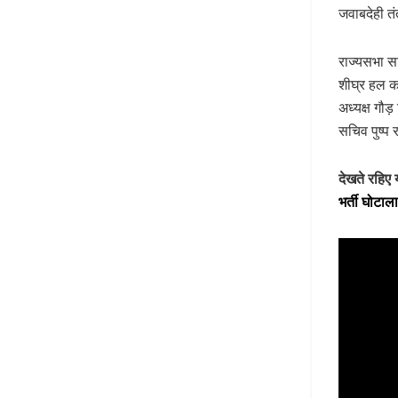
जवाबदेही त
राज्यसभा सा
शीघ्र हल क
अध्यक्ष गौड
सचिव पुष्प 
देखते रहिए
भर्ती घोटाल