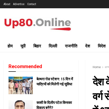
About
Advertise
Contact
होम
यूपी
बिहार
दिल्ली
राजनीति
देश
विदेश
Recommended
Home
अन्य
देश 
बेल्थरा रोड स्टेशन: 15 दिन में
यात्रियों को मिलेगी नई सुविधा
वर्ग
काशी के दिलीप पटेल किसका
विकल्प बनेंगे?