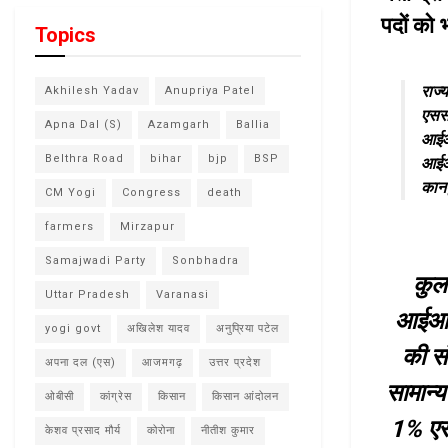
पदों को
Topics
राज्
Akhilesh Yadav
Anupriya Patel
एससी
Apna Dal (S)
Azamgarh
Ballia
आईआई
Belthra Road
bihar
bjp
BSP
आईआई
कानप
CM Yogi
Congress
death
farmers
Mirzapur
Samajwadi Party
Sonbhadra
कुल
Uttar Pradesh
Varanasi
आईआईए
yogi govt
अखिलेश यादव
अनुप्रिया पटेल
की स
अपना दल (एस)
आजमगढ़
उत्तर प्रदेश
सामान्य
ओबीसी
कांग्रेस
किसान
किसान आंदोलन
1% ए
केशव प्रसाद मौर्य
कोरोना
नीतीश कुमार