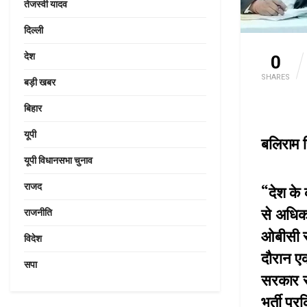
तेजस्वी यादव
दिल्ली
देश
0
SHARES
बड़ी खबर
बिहार
यूपी
बलिराम स
यूपी विधानसभा चुनाव
राजद
“देश क
से अधिक 
राजनीति
ओबीसी स्
विदेश
दौरान ए
सपा
सरकार से
भर्ती प्