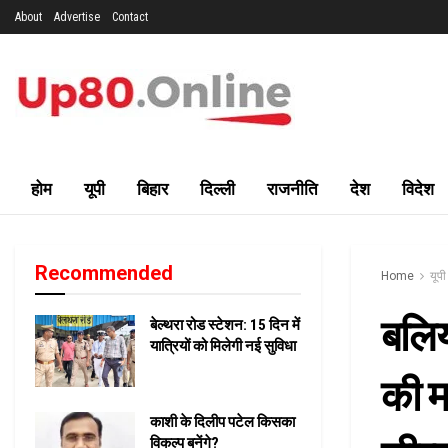
About
Advertise
Contact
होम
यूपी
बिहार
दिल्ली
राजनीति
देश
विदेश
Recommended
Home
यूपी
बलिय
बेल्थरा रोड स्टेशन: 15 दिन में
यात्रियों को मिलेगी नई सुविधा
की म
काशी के दिलीप पटेल किसका
विकल्प बनेंगे?