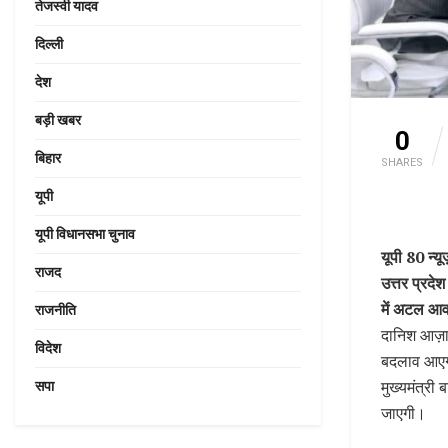
तेजस्वी यादव
दिल्ली
देश
बड़ी खबर
0
बिहार
SHARES
यूपी
यूपी विधानसभा चुनाव
यूपी 80 न्
राजद
उत्तर प्रदे
में अटल आवा
राजनीति
दानिश आज़ाद
विदेश
बदलाव आएगा
मुख्यमंत्री 
सपा
जाएगी।