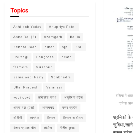
Topics
Akhilesh Yadav
Anupriya Patel
Apna Dal (S)
Azamgarh
Ballia
Belthra Road
bihar
bjp
BSP
CM Yogi
Congress
death
farmers
Mirzapur
Samajwadi Party
Sonbhadra
Uttar Pradesh
Varanasi
बलिया में अट
yogi govt
अखिलेश यादव
अनुप्रिया पटेल
दानिश आजाद
अपना दल (एस)
आजमगढ़
उत्तर प्रदेश
श्रमिकों के 
ओबीसी
कांग्रेस
किसान
किसान आंदोलन
सुविधा,खाने
केशव प्रसाद मौर्य
कोरोना
नीतीश कुमार
स्कूल ड्रेस