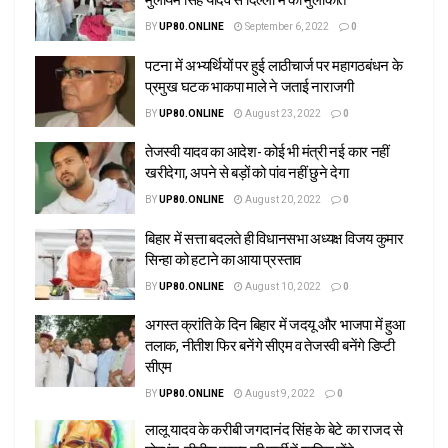
मुलायम सिंह यादव से दिल्ली में की मुलाकात
BY
UP80.ONLINE
September 6, 2022
0
पटना में अभ्यर्थियों पर हुई लाठीचार्ज पर महागठबंधन के
प्रमुख घटक भाकपा माले ने जताई नाराजगी
BY
UP80.ONLINE
August 23, 2022
0
तेजस्वी यादव का आदेश- कोई भी मंत्री नई कार नहीं
खरीदेगा, अपने से बड़ों को पांव नहीं छुने देगा
BY
UP80.ONLINE
August 20, 2022
0
बिहार में सत्ता बदलते ही विधानसभा अध्यक्ष विजय कुमार
सिन्हा को हटाने का आया प्रस्ताव
BY
UP80.ONLINE
August 10, 2022
0
अगस्त क्रांति के दिन बिहार में जदयू और भाजपा में हुआ
तलाक, नीतीश फिर बनेंगे सीएम व तेजस्वी बनेंगे डिप्टी
सीएम
BY
UP80.ONLINE
August 9, 2022
0
लालू यादव के करीबी जगदानंद सिंह के बेटे का राजद से