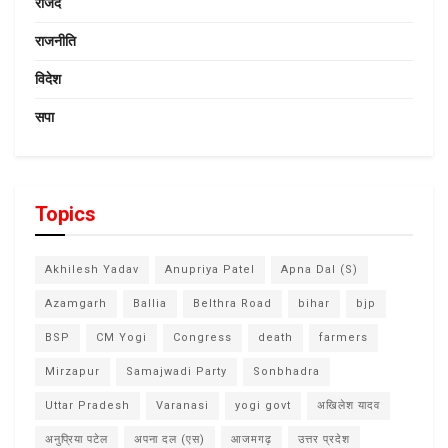
राजद
राजनीति
विदेश
सपा
Topics
Akhilesh Yadav
Anupriya Patel
Apna Dal (S)
Azamgarh
Ballia
Belthra Road
bihar
bjp
BSP
CM Yogi
Congress
death
farmers
Mirzapur
Samajwadi Party
Sonbhadra
Uttar Pradesh
Varanasi
yogi govt
अखिलेश यादव
अनुप्रिया पटेल
अपना दल (एस)
आजमगढ़
उत्तर प्रदेश