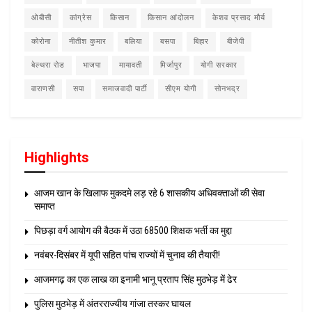
ओबीसी
कांग्रेस
किसान
किसान आंदोलन
केशव प्रसाद मौर्य
कोरोना
नीतीश कुमार
बलिया
बसपा
बिहार
बीजेपी
बेल्थरा रोड
भाजपा
मायावती
मिर्जापुर
योगी सरकार
वाराणसी
सपा
समाजवादी पार्टी
सीएम योगी
सोनभद्र
Highlights
आजम खान के खिलाफ मुकदमे लड़ रहे 6 शासकीय अधिवक्ताओं की सेवा
समाप्त
पिछड़ा वर्ग आयोग की बैठक में उठा 68500 शिक्षक भर्ती का मुद्दा
नवंबर-दिसंबर में यूपी सहित पांच राज्यों में चुनाव की तैयारी!
आजमगढ़ का एक लाख का इनामी भानू प्रताप सिंह मुठभेड़ में ढेर
पुलिस मुठभेड़ में अंतरराज्यीय गांजा तस्कर घायल