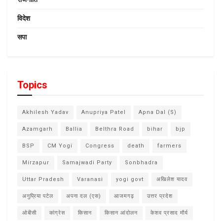
विदेश
सपा
Topics
Akhilesh Yadav
Anupriya Patel
Apna Dal (S)
Azamgarh
Ballia
Belthra Road
bihar
bjp
BSP
CM Yogi
Congress
death
farmers
Mirzapur
Samajwadi Party
Sonbhadra
Uttar Pradesh
Varanasi
yogi govt
अखिलेश यादव
अनुप्रिया पटेल
अपना दल (एस)
आजमगढ़
उत्तर प्रदेश
ओबीसी
कांग्रेस
किसान
किसान आंदोलन
केशव प्रसाद मौर्य