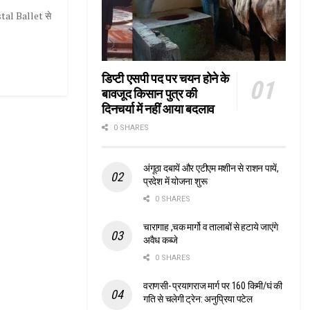
ostal Ballet से
डिप्टी एसपी पद पर चयन होने के
बावजूद किसान पुत्र की
दिनचर्या में नहीं आया बदलाव
0 SHARES
अंगूठा दबायें और एटीएम मशीन से राशन पायें,
प्रदेश में योजना शुरू
0 SHARES
चारागाह ,चक मार्गो व तालाबों से हटाये जाएंगे
अवैध कब्जे
0 SHARES
वराणसी- प्रयागराज मार्ग पर 160 किमी/घं की
गति से चलेगी ट्रेन: अनुप्रिया पटेल