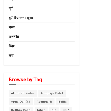
यूपी
यूपी विधानसभा चुनाव
राजद
राजनीति
विदेश
सपा
Browse by Tag
Akhilesh Yadav
Anupriya Patel
Apna Dal (S)
Azamgarh
Ballia
Belthra Road
bihar
bjp
BSP