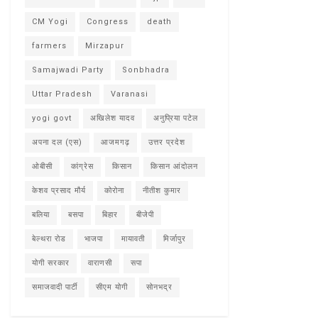
CM Yogi
Congress
death
farmers
Mirzapur
Samajwadi Party
Sonbhadra
Uttar Pradesh
Varanasi
yogi govt
अखिलेश यादव
अनुप्रिया पटेल
अपना दल (एस)
आजमगढ़
उत्तर प्रदेश
ओबीसी
कांग्रेस
किसान
किसान आंदोलन
केशव प्रसाद मौर्य
कोरोना
नीतीश कुमार
बलिया
बसपा
बिहार
बीजेपी
बेल्थरा रोड
भाजपा
मायावती
मिर्जापुर
योगी सरकार
वाराणसी
सपा
समाजवादी पार्टी
सीएम योगी
सोनभद्र