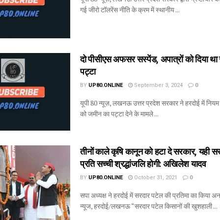
गई जीरो टॉलरेंस नीति के क्रम में स्थानीय ...
दो पीसीएस अफसर सस्‍पेंड, अपात्रों को दिया थ
पट्टा
BY
UP80.ONLINE
September 3, 2024
0
यूपी 80 न्यूज़, लखनऊ उत्तर प्रदेश सरकार ने हरदोई में नियम व
को जमीन का पट्टा देने के मामले ...
तीनों काले कृषि कानून को हटा दे सरकार, यही स
प्रति सच्ची श्रद्धांजलि होगी: अखिलेश यादव
BY
UP80.ONLINE
October 31, 2021
0
सपा अध्यक्ष ने हरदोई में सरदार पटेल की प्रतिमा का किया अ
न्यूज, हरदोई/लखनऊ “सरदार पटेल किसानों की खुशहाली ...