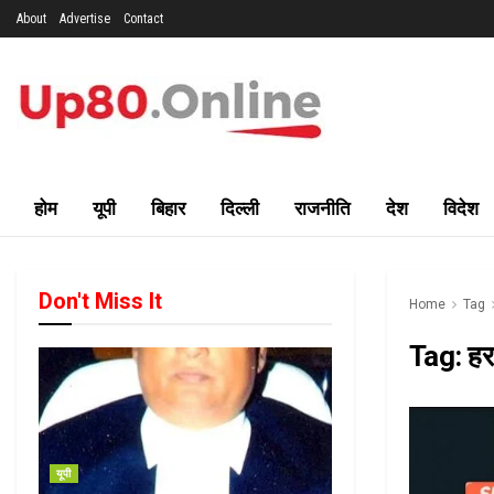
About
Advertise
Contact
होम
यूपी
बिहार
दिल्ली
राजनीति
देश
विदेश
Don't Miss It
Home
Tag
Tag:
हर
यूपी