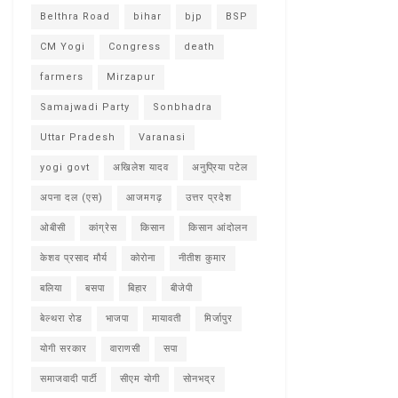
Belthra Road
bihar
bjp
BSP
CM Yogi
Congress
death
farmers
Mirzapur
Samajwadi Party
Sonbhadra
Uttar Pradesh
Varanasi
yogi govt
अखिलेश यादव
अनुप्रिया पटेल
अपना दल (एस)
आजमगढ़
उत्तर प्रदेश
ओबीसी
कांग्रेस
किसान
किसान आंदोलन
केशव प्रसाद मौर्य
कोरोना
नीतीश कुमार
बलिया
बसपा
बिहार
बीजेपी
बेल्थरा रोड
भाजपा
मायावती
मिर्जापुर
योगी सरकार
वाराणसी
सपा
समाजवादी पार्टी
सीएम योगी
सोनभद्र