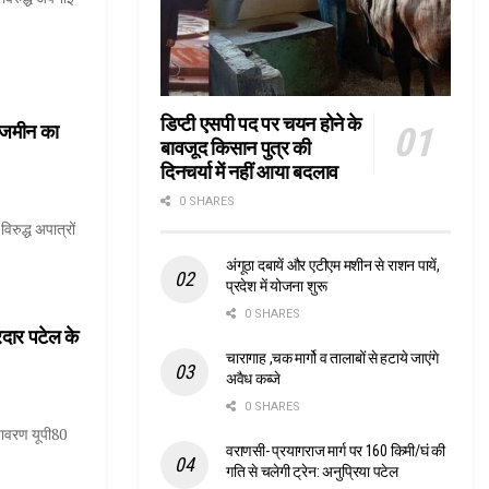
डिप्टी एसपी पद पर चयन होने के
ा जमीन का
बावजूद किसान पुत्र की
दिनचर्या में नहीं आया बदलाव
0 SHARES
िरुद्ध अपात्रों
अंगूठा दबायें और एटीएम मशीन से राशन पायें,
प्रदेश में योजना शुरू
0 SHARES
रदार पटेल के
चारागाह ,चक मार्गो व तालाबों से हटाये जाएंगे
अवैध कब्जे
0 SHARES
नावरण यूपी80
वराणसी- प्रयागराज मार्ग पर 160 किमी/घं की
गति से चलेगी ट्रेन: अनुप्रिया पटेल