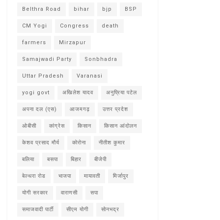
Belthra Road
bihar
bjp
BSP
CM Yogi
Congress
death
farmers
Mirzapur
Samajwadi Party
Sonbhadra
Uttar Pradesh
Varanasi
yogi govt
अखिलेश यादव
अनुप्रिया पटेल
अपना दल (एस)
आजमगढ़
उत्तर प्रदेश
ओबीसी
कांग्रेस
किसान
किसान आंदोलन
केशव प्रसाद मौर्य
कोरोना
नीतीश कुमार
बलिया
बसपा
बिहार
बीजेपी
बेल्थरा रोड
भाजपा
मायावती
मिर्जापुर
योगी सरकार
वाराणसी
सपा
समाजवादी पार्टी
सीएम योगी
सोनभद्र