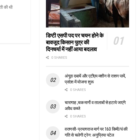
्ती की थी
डिप्टी एसपी पद पर चयन होने के
बावजूद किसान पुत्र की
दिनचर्या में नहीं आया बदलाव
0 SHARES
अंगूठा दबायें और एटीएम मशीन से राशन पायें,
प्रदेश में योजना शुरू
0 SHARES
चारागाह ,चक मार्गो व तालाबों से हटाये जाएंगे
अवैध कब्जे
0 SHARES
वराणसी- प्रयागराज मार्ग पर 160 किमी/घं की
गति से चलेगी ट्रेन: अनुप्रिया पटेल