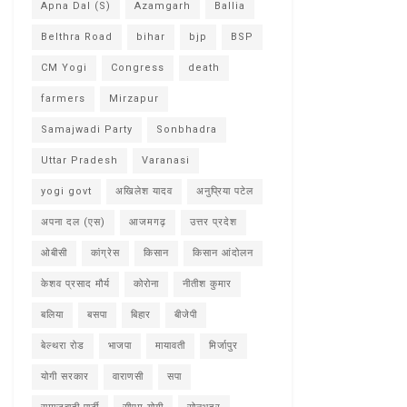
Apna Dal (S)
Azamgarh
Ballia
Belthra Road
bihar
bjp
BSP
CM Yogi
Congress
death
farmers
Mirzapur
Samajwadi Party
Sonbhadra
Uttar Pradesh
Varanasi
yogi govt
अखिलेश यादव
अनुप्रिया पटेल
अपना दल (एस)
आजमगढ़
उत्तर प्रदेश
ओबीसी
कांग्रेस
किसान
किसान आंदोलन
केशव प्रसाद मौर्य
कोरोना
नीतीश कुमार
बलिया
बसपा
बिहार
बीजेपी
बेल्थरा रोड
भाजपा
मायावती
मिर्जापुर
योगी सरकार
वाराणसी
सपा