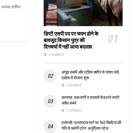
श अध्यक्ष शामिल
डिप्टी एसपी पद पर चयन होने के
बावजूद किसान पुत्र की
दिनचर्या में नहीं आया बदलाव
0 SHARES
अंगूठा दबायें और एटीएम मशीन से राशन पायें,
प्रदेश में योजना शुरू
0 SHARES
चारागाह ,चक मार्गो व तालाबों से हटाये जाएंगे
अवैध कब्जे
0 SHARES
वराणसी- प्रयागराज मार्ग पर 160 किमी/घं की
गति से चलेगी ट्रेन: अनुप्रिया पटेल