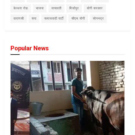
बेल्थरा रोड
भाजपा
मायावती
मिर्जापुर
योगी सरकार
वाराणसी
सपा
समाजवादी पार्टी
सीएम योगी
सोनभद्र
Popular News