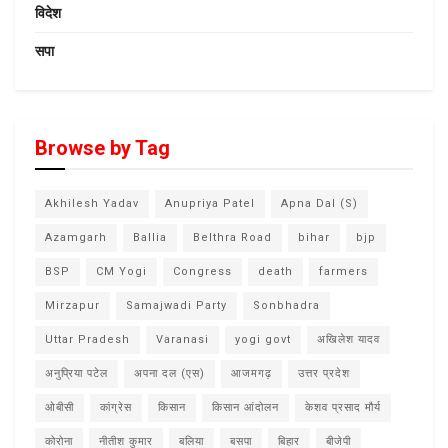
विदेश
सपा
Browse by Tag
Akhilesh Yadav
Anupriya Patel
Apna Dal (S)
Azamgarh
Ballia
Belthra Road
bihar
bjp
BSP
CM Yogi
Congress
death
farmers
Mirzapur
Samajwadi Party
Sonbhadra
Uttar Pradesh
Varanasi
yogi govt
अखिलेश यादव
अनुप्रिया पटेल
अपना दल (एस)
आजमगढ़
उत्तर प्रदेश
ओबीसी
कांग्रेस
किसान
किसान आंदोलन
केशव प्रसाद मौर्य
कोरोना
नीतीश कुमार
बलिया
बसपा
बिहार
बीजेपी