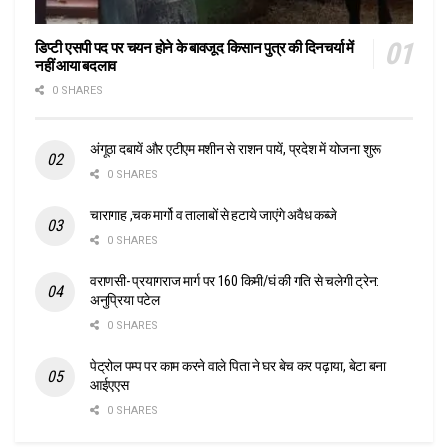
डिप्टी एसपी पद पर चयन होने के बावजूद किसान पुत्र की दिनचर्या में
नहीं आया बदलाव
0 SHARES
अंगूठा दबायें और एटीएम मशीन से राशन पायें, प्रदेश में योजना शुरू
0 SHARES
चारागाह ,चक मार्गो व तालाबों से हटाये जाएंगे अवैध कब्जे
0 SHARES
वराणसी- प्रयागराज मार्ग पर 160 किमी/घं की गति से चलेगी ट्रेन:
अनुप्रिया पटेल
0 SHARES
पेट्रोल पम्प पर काम करने वाले पिता ने घर बेच कर पढ़ाया, बेटा बना
आईएएस
0 SHARES