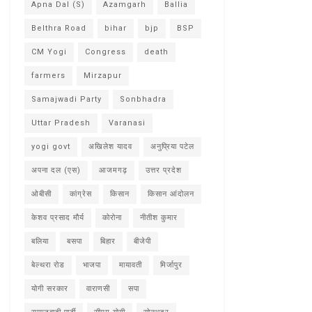
Apna Dal (S)
Azamgarh
Ballia
Belthra Road
bihar
bjp
BSP
CM Yogi
Congress
death
farmers
Mirzapur
Samajwadi Party
Sonbhadra
Uttar Pradesh
Varanasi
yogi govt
अखिलेश यादव
अनुप्रिया पटेल
अपना दल (एस)
आजमगढ़
उत्तर प्रदेश
ओबीसी
कांग्रेस
किसान
किसान आंदोलन
केशव प्रसाद मौर्य
कोरोना
नीतीश कुमार
बलिया
बसपा
बिहार
बीजेपी
बेल्थरा रोड
भाजपा
मायावती
मिर्जापुर
योगी सरकार
वाराणसी
सपा