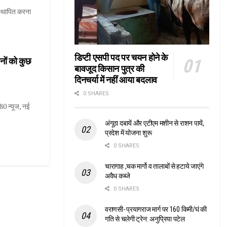
स्थापित करना
डिप्टी एसपी पद पर चयन होने के
नों को कुछ
बावजूद किसान पुत्र की
दिनचर्या में नहीं आया बदलाव
0 SHARES
80 न्यूज, नई
अंगूठा दबायें और एटीएम मशीन से राशन पायें,
प्रदेश में योजना शुरू
0 SHARES
चारागाह ,चक मार्गो व तालाबों से हटाये जाएंगे
अवैध कब्जे
0 SHARES
वराणसी- प्रयागराज मार्ग पर 160 किमी/घं की
गति से चलेगी ट्रेन: अनुप्रिया पटेल