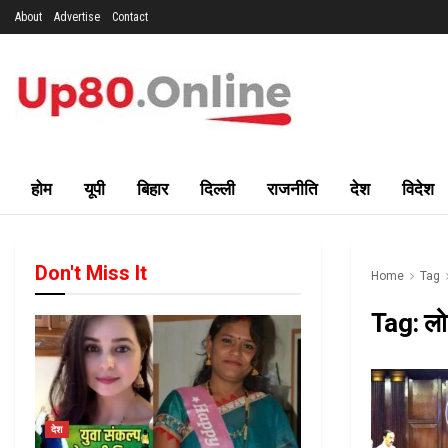
About
Advertise
Contact
होम
यूपी
बिहार
दिल्ली
राजनीति
देश
विदेश
Don't Miss It
Home
Tag
Tag:
ल
देश