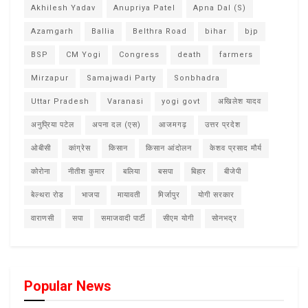
Akhilesh Yadav
Anupriya Patel
Apna Dal (S)
Azamgarh
Ballia
Belthra Road
bihar
bjp
BSP
CM Yogi
Congress
death
farmers
Mirzapur
Samajwadi Party
Sonbhadra
Uttar Pradesh
Varanasi
yogi govt
अखिलेश यादव
अनुप्रिया पटेल
अपना दल (एस)
आजमगढ़
उत्तर प्रदेश
ओबीसी
कांग्रेस
किसान
किसान आंदोलन
केशव प्रसाद मौर्य
कोरोना
नीतीश कुमार
बलिया
बसपा
बिहार
बीजेपी
बेल्थरा रोड
भाजपा
मायावती
मिर्जापुर
योगी सरकार
वाराणसी
सपा
समाजवादी पार्टी
सीएम योगी
सोनभद्र
Popular News