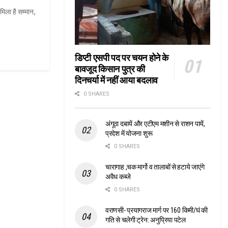
िला है सम्मान,
डिप्टी एसपी पद पर चयन होने के
बावजूद किसान पुत्र की
दिनचर्या में नहीं आया बदलाव
0 SHARES
अंगूठा दबायें और एटीएम मशीन से राशन पायें,
प्रदेश में योजना शुरू
0 SHARES
चारागाह ,चक मार्गो व तालाबों से हटाये जाएंगे
अवैध कब्जे
0 SHARES
वराणसी- प्रयागराज मार्ग पर 160 किमी/घं की
गति से चलेगी ट्रेन: अनुप्रिया पटेल