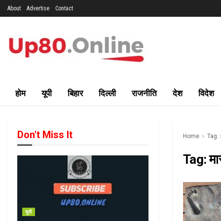
About
Advertise
Contact
होम
यूपी
बिहार
दिल्ली
राजनीति
देश
विदेश
Don't Miss It
Home
Tag
Tag:
मा
यूपी