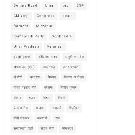
Belthra Road
bihar
bjp
BSP
CM Yogi
Congress
death
farmers
Mirzapur
Samajwadi Party
Sonbhadra
Uttar Pradesh
Varanasi
yogi govt
अखिलेश यादव
अनुप्रिया पटेल
अपना दल (एस)
आजमगढ़
उत्तर प्रदेश
ओबीसी
कांग्रेस
किसान
किसान आंदोलन
केशव प्रसाद मौर्य
कोरोना
नीतीश कुमार
बलिया
बसपा
बिहार
बीजेपी
बेल्थरा रोड
भाजपा
मायावती
मिर्जापुर
योगी सरकार
वाराणसी
सपा
समाजवादी पार्टी
सीएम योगी
सोनभद्र