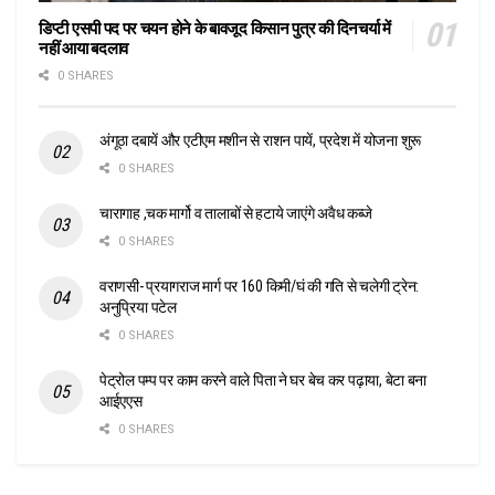
डिप्टी एसपी पद पर चयन होने के बावजूद किसान पुत्र की दिनचर्या में
नहीं आया बदलाव
0 SHARES
अंगूठा दबायें और एटीएम मशीन से राशन पायें, प्रदेश में योजना शुरू
0 SHARES
चारागाह ,चक मार्गो व तालाबों से हटाये जाएंगे अवैध कब्जे
0 SHARES
वराणसी- प्रयागराज मार्ग पर 160 किमी/घं की गति से चलेगी ट्रेन:
अनुप्रिया पटेल
0 SHARES
पेट्रोल पम्प पर काम करने वाले पिता ने घर बेच कर पढ़ाया, बेटा बना
आईएएस
0 SHARES