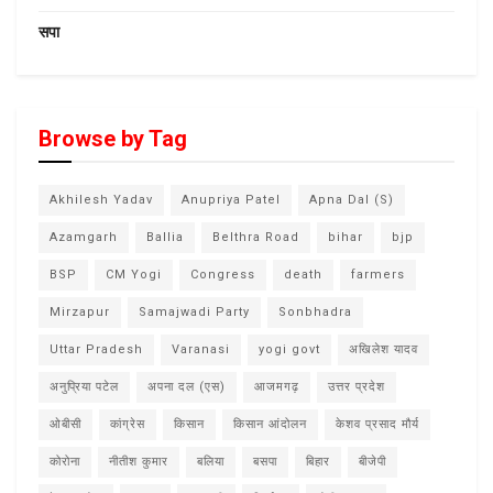
सपा
Browse by Tag
Akhilesh Yadav
Anupriya Patel
Apna Dal (S)
Azamgarh
Ballia
Belthra Road
bihar
bjp
BSP
CM Yogi
Congress
death
farmers
Mirzapur
Samajwadi Party
Sonbhadra
Uttar Pradesh
Varanasi
yogi govt
अखिलेश यादव
अनुप्रिया पटेल
अपना दल (एस)
आजमगढ़
उत्तर प्रदेश
ओबीसी
कांग्रेस
किसान
किसान आंदोलन
केशव प्रसाद मौर्य
कोरोना
नीतीश कुमार
बलिया
बसपा
बिहार
बीजेपी