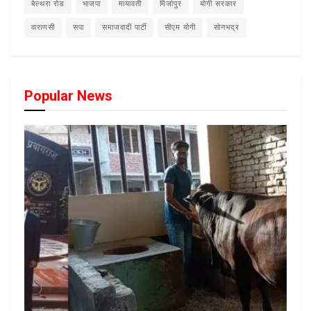
बेल्थरा रोड
भाजपा
मायावती
मिर्जापुर
योगी सरकार
वाराणसी
सपा
समाजवादी पार्टी
सीएम योगी
सोनभद्र
Popular News