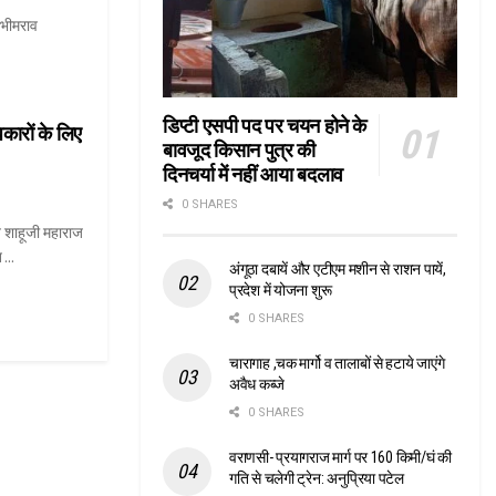
 भीमराव
डिप्टी एसपी पद पर चयन होने के
िकारों के लिए
बावजूद किसान पुत्र की
दिनचर्या में नहीं आया बदलाव
0 SHARES
शाहूजी महाराज
...
अंगूठा दबायें और एटीएम मशीन से राशन पायें,
प्रदेश में योजना शुरू
0 SHARES
चारागाह ,चक मार्गो व तालाबों से हटाये जाएंगे
अवैध कब्जे
0 SHARES
वराणसी- प्रयागराज मार्ग पर 160 किमी/घं की
गति से चलेगी ट्रेन: अनुप्रिया पटेल