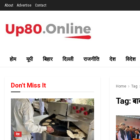
About
Advertise
Contact
होम
यूपी
बिहार
दिल्ली
राजनीति
देश
विदेश
Don't Miss It
Home
Tag
Tag:
बा
देश