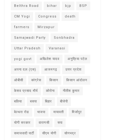
Belthra Road
bihar
bjp
BSP
CM Yogi
Congress
death
farmers
Mirzapur
Samajwadi Party
Sonbhadra
Uttar Pradesh
Varanasi
yogi govt
अखिलेश यादव
अनुप्रिया पटेल
अपना दल (एस)
आजमगढ़
उत्तर प्रदेश
ओबीसी
कांग्रेस
किसान
किसान आंदोलन
केशव प्रसाद मौर्य
कोरोना
नीतीश कुमार
बलिया
बसपा
बिहार
बीजेपी
बेल्थरा रोड
भाजपा
मायावती
मिर्जापुर
योगी सरकार
वाराणसी
सपा
समाजवादी पार्टी
सीएम योगी
सोनभद्र