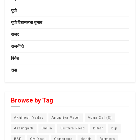
यूपी
यूपी विधानसभा चुनाव
राजद
राजनीति
विदेश
सपा
Browse by Tag
Akhilesh Yadav
Anupriya Patel
Apna Dal (S)
Azamgarh
Ballia
Belthra Road
bihar
bjp
BSP
CM Yogi
Congress
death
farmers