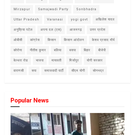
Mirzapur
Samajwadi Party
Sonbhadra
Uttar Pradesh
Varanasi
yogi govt
अखिलेश यादव
अनुप्रिया पटेल
अपना दल (एस)
आजमगढ़
उत्तर प्रदेश
ओबीसी
कांग्रेस
किसान
किसान आंदोलन
केशव प्रसाद मौर्य
कोरोना
नीतीश कुमार
बलिया
बसपा
बिहार
बीजेपी
बेल्थरा रोड
भाजपा
मायावती
मिर्जापुर
योगी सरकार
वाराणसी
सपा
समाजवादी पार्टी
सीएम योगी
सोनभद्र
Popular News