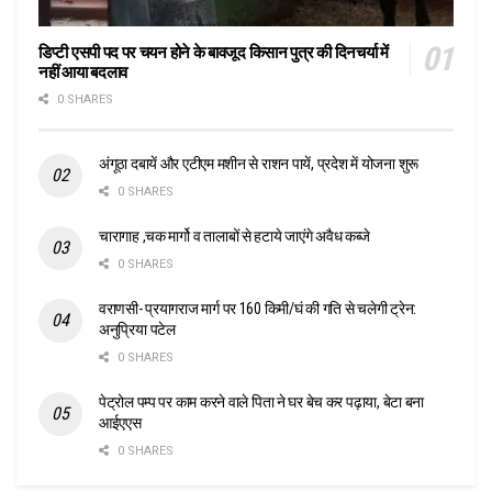
डिप्टी एसपी पद पर चयन होने के बावजूद किसान पुत्र की दिनचर्या में
नहीं आया बदलाव
0 SHARES
अंगूठा दबायें और एटीएम मशीन से राशन पायें, प्रदेश में योजना शुरू
0 SHARES
चारागाह ,चक मार्गो व तालाबों से हटाये जाएंगे अवैध कब्जे
0 SHARES
वराणसी- प्रयागराज मार्ग पर 160 किमी/घं की गति से चलेगी ट्रेन:
अनुप्रिया पटेल
0 SHARES
पेट्रोल पम्प पर काम करने वाले पिता ने घर बेच कर पढ़ाया, बेटा बना
आईएएस
0 SHARES