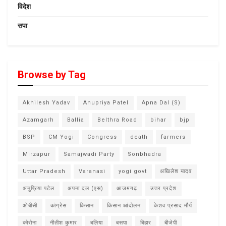
विदेश
सपा
Browse by Tag
Akhilesh Yadav
Anupriya Patel
Apna Dal (S)
Azamgarh
Ballia
Belthra Road
bihar
bjp
BSP
CM Yogi
Congress
death
farmers
Mirzapur
Samajwadi Party
Sonbhadra
Uttar Pradesh
Varanasi
yogi govt
अखिलेश यादव
अनुप्रिया पटेल
अपना दल (एस)
आजमगढ़
उत्तर प्रदेश
ओबीसी
कांग्रेस
किसान
किसान आंदोलन
केशव प्रसाद मौर्य
कोरोना
नीतीश कुमार
बलिया
बसपा
बिहार
बीजेपी