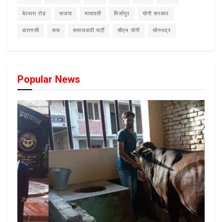
बेल्थरा रोड
भाजपा
मायावती
मिर्जापुर
योगी सरकार
वाराणसी
सपा
समाजवादी पार्टी
सीएम योगी
सोनभद्र
Popular News