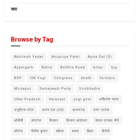
सपा
Browse by Tag
Akhilesh Yadav
Anupriya Patel
Apna Dal (S)
Azamgarh
Ballia
Belthra Road
bihar
bjp
BSP
CM Yogi
Congress
death
farmers
Mirzapur
Samajwadi Party
Sonbhadra
Uttar Pradesh
Varanasi
yogi govt
अखिलेश यादव
अनुप्रिया पटेल
अपना दल (एस)
आजमगढ़
उत्तर प्रदेश
ओबीसी
कांग्रेस
किसान
किसान आंदोलन
केशव प्रसाद मौर्य
कोरोना
नीतीश कुमार
बलिया
बसपा
बिहार
बीजेपी