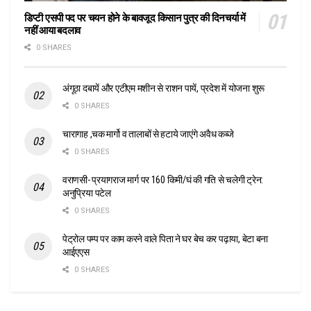
डिप्टी एसपी पद पर चयन होने के बावजूद किसान पुत्र की दिनचर्या में
नहीं आया बदलाव
0 SHARES
अंगूठा दबायें और एटीएम मशीन से राशन पायें, प्रदेश में योजना शुरू
0 SHARES
चारागाह ,चक मार्गो व तालाबों से हटाये जाएंगे अवैध कब्जे
0 SHARES
वराणसी- प्रयागराज मार्ग पर 160 किमी/घं की गति से चलेगी ट्रेन:
अनुप्रिया पटेल
0 SHARES
पेट्रोल पम्प पर काम करने वाले पिता ने घर बेच कर पढ़ाया, बेटा बना
आईएएस
0 SHARES