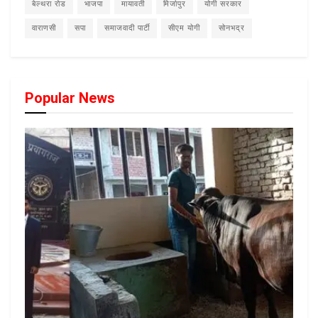
बेल्थरा रोड
भाजपा
मायावती
मिर्जापुर
योगी सरकार
वाराणसी
सपा
समाजवादी पार्टी
सीएम योगी
सोनभद्र
Popular News