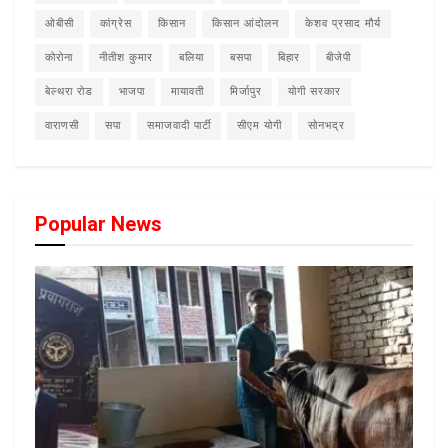
ओबीसी
कांग्रेस
किसान
किसान आंदोलन
केशव प्रसाद मौर्य
कोरोना
नीतीश कुमार
बलिया
बसपा
बिहार
बीजेपी
बेल्थरा रोड
भाजपा
मायावती
मिर्जापुर
योगी सरकार
वाराणसी
सपा
समाजवादी पार्टी
सीएम योगी
सोनभद्र
Popular News