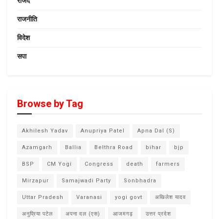
राजद
राजनीति
विदेश
सपा
Browse by Tag
Akhilesh Yadav
Anupriya Patel
Apna Dal (S)
Azamgarh
Ballia
Belthra Road
bihar
bjp
BSP
CM Yogi
Congress
death
farmers
Mirzapur
Samajwadi Party
Sonbhadra
Uttar Pradesh
Varanasi
yogi govt
अखिलेश यादव
अनुप्रिया पटेल
अपना दल (एस)
आजमगढ़
उत्तर प्रदेश