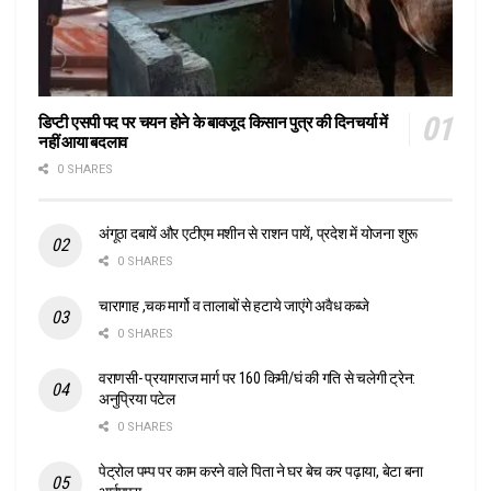
डिप्टी एसपी पद पर चयन होने के बावजूद किसान पुत्र की दिनचर्या में
नहीं आया बदलाव
0 SHARES
अंगूठा दबायें और एटीएम मशीन से राशन पायें, प्रदेश में योजना शुरू
0 SHARES
चारागाह ,चक मार्गो व तालाबों से हटाये जाएंगे अवैध कब्जे
0 SHARES
वराणसी- प्रयागराज मार्ग पर 160 किमी/घं की गति से चलेगी ट्रेन:
अनुप्रिया पटेल
0 SHARES
पेट्रोल पम्प पर काम करने वाले पिता ने घर बेच कर पढ़ाया, बेटा बना