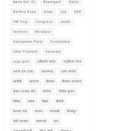
Apna Dal (S)
Azamgarh
Ballia
Belthra Road
bihar
bjp
BSP
CM Yogi
Congress
death
farmers
Mirzapur
Samajwadi Party
Sonbhadra
Uttar Pradesh
Varanasi
yogi govt
अखिलेश यादव
अनुप्रिया पटेल
अपना दल (एस)
आजमगढ़
उत्तर प्रदेश
ओबीसी
कांग्रेस
किसान
किसान आंदोलन
केशव प्रसाद मौर्य
कोरोना
नीतीश कुमार
बलिया
बसपा
बिहार
बीजेपी
बेल्थरा रोड
भाजपा
मायावती
मिर्जापुर
योगी सरकार
वाराणसी
सपा