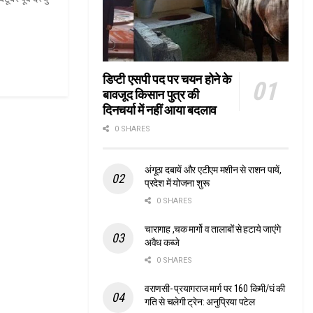
डिप्टी एसपी पद पर चयन होने के
बावजूद किसान पुत्र की
दिनचर्या में नहीं आया बदलाव
0 SHARES
अंगूठा दबायें और एटीएम मशीन से राशन पायें,
प्रदेश में योजना शुरू
0 SHARES
चारागाह ,चक मार्गो व तालाबों से हटाये जाएंगे
अवैध कब्जे
0 SHARES
वराणसी- प्रयागराज मार्ग पर 160 किमी/घं की
गति से चलेगी ट्रेन: अनुप्रिया पटेल