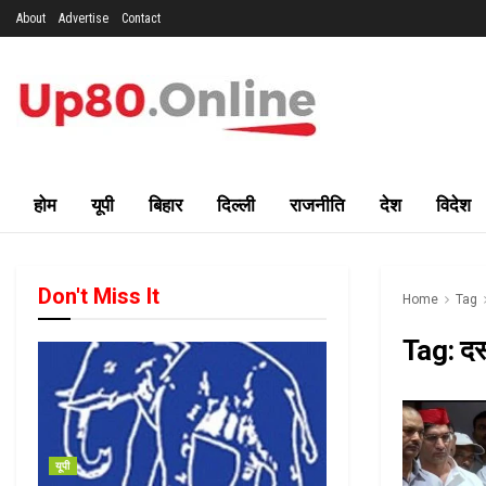
About
Advertise
Contact
होम
यूपी
बिहार
दिल्ली
राजनीति
देश
विदेश
Don't Miss It
Home
Tag
Tag:
दस
यूपी