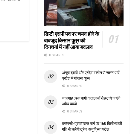
डिप्टी एसपी पद पर चयन होने के
बावजूद किसान पुत्र की
दिनचर्या में नहीं आया बदलाव
0 SHARES
अंगूठा दबायें और एटीएम मशीन से राशन पायें,
प्रदेश में योजना शुरू
0 SHARES
चारागाह ,चक मार्गो व तालाबों से हटाये जाएंगे
अवैध कब्जे
0 SHARES
वराणसी- प्रयागराज मार्ग पर 160 किमी/घं की
गति से चलेगी ट्रेन: अनुप्रिया पटेल