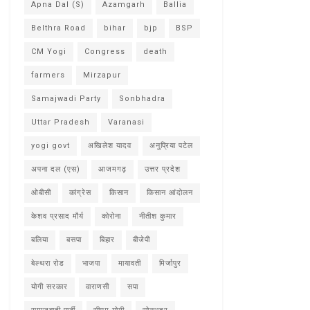
Apna Dal (S)
Azamgarh
Ballia
Belthra Road
bihar
bjp
BSP
CM Yogi
Congress
death
farmers
Mirzapur
Samajwadi Party
Sonbhadra
Uttar Pradesh
Varanasi
yogi govt
अखिलेश यादव
अनुप्रिया पटेल
अपना दल (एस)
आजमगढ़
उत्तर प्रदेश
ओबीसी
कांग्रेस
किसान
किसान आंदोलन
केशव प्रसाद मौर्य
कोरोना
नीतीश कुमार
बलिया
बसपा
बिहार
बीजेपी
बेल्थरा रोड
भाजपा
मायावती
मिर्जापुर
योगी सरकार
वाराणसी
सपा