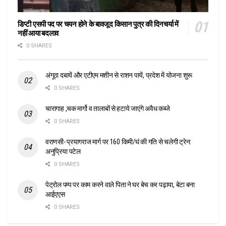
डिप्टी एसपी पद पर चयन होने के बावजूद किसान पुत्र की दिनचर्या में
नहीं आया बदलाव
0 SHARES
अंगूठा दबायें और एटीएम मशीन से राशन पायें, प्रदेश में योजना शुरू
0 SHARES
चारागाह ,चक मार्गो व तालाबों से हटाये जाएंगे अवैध कब्जे
0 SHARES
वराणसी- प्रयागराज मार्ग पर 160 किमी/घं की गति से चलेगी ट्रेन:
अनुप्रिया पटेल
0 SHARES
पेट्रोल पम्प पर काम करने वाले पिता ने घर बेच कर पढ़ाया, बेटा बना
आईएएस
0 SHARES