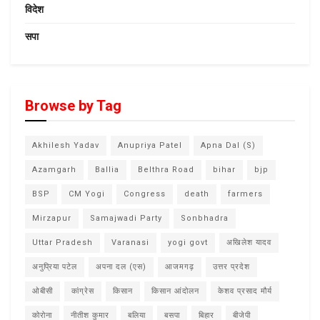
विदेश
सपा
Browse by Tag
Akhilesh Yadav
Anupriya Patel
Apna Dal (S)
Azamgarh
Ballia
Belthra Road
bihar
bjp
BSP
CM Yogi
Congress
death
farmers
Mirzapur
Samajwadi Party
Sonbhadra
Uttar Pradesh
Varanasi
yogi govt
अखिलेश यादव
अनुप्रिया पटेल
अपना दल (एस)
आजमगढ़
उत्तर प्रदेश
ओबीसी
कांग्रेस
किसान
किसान आंदोलन
केशव प्रसाद मौर्य
कोरोना
नीतीश कुमार
बलिया
बसपा
बिहार
बीजेपी