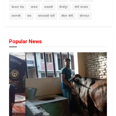
बेल्थरा रोड
भाजपा
मायावती
मिर्जापुर
योगी सरकार
वाराणसी
सपा
समाजवादी पार्टी
सीएम योगी
सोनभद्र
Popular News