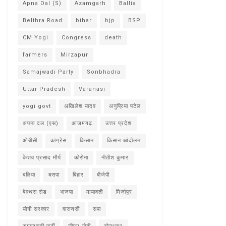
Apna Dal (S)
Azamgarh
Ballia
Belthra Road
bihar
bjp
BSP
CM Yogi
Congress
death
farmers
Mirzapur
Samajwadi Party
Sonbhadra
Uttar Pradesh
Varanasi
yogi govt
अखिलेश यादव
अनुप्रिया पटेल
अपना दल (एस)
आजमगढ़
उत्तर प्रदेश
ओबीसी
कांग्रेस
किसान
किसान आंदोलन
केशव प्रसाद मौर्य
कोरोना
नीतीश कुमार
बलिया
बसपा
बिहार
बीजेपी
बेल्थरा रोड
भाजपा
मायावती
मिर्जापुर
योगी सरकार
वाराणसी
सपा