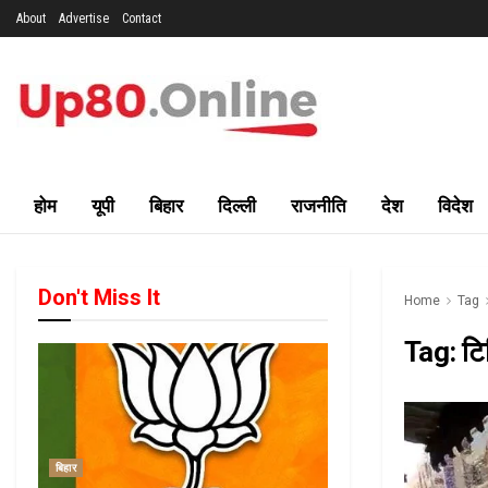
About
Advertise
Contact
होम
यूपी
बिहार
दिल्ली
राजनीति
देश
विदेश
Don't Miss It
Home
Tag
Tag:
टि
बिहार