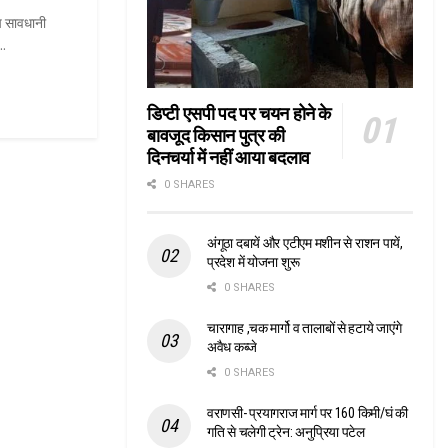
ेष सावधानी
..
डिप्टी एसपी पद पर चयन होने के
बावजूद किसान पुत्र की
दिनचर्या में नहीं आया बदलाव
0 SHARES
अंगूठा दबायें और एटीएम मशीन से राशन पायें,
प्रदेश में योजना शुरू
0 SHARES
चारागाह ,चक मार्गो व तालाबों से हटाये जाएंगे
अवैध कब्जे
0 SHARES
वराणसी- प्रयागराज मार्ग पर 160 किमी/घं की
गति से चलेगी ट्रेन: अनुप्रिया पटेल