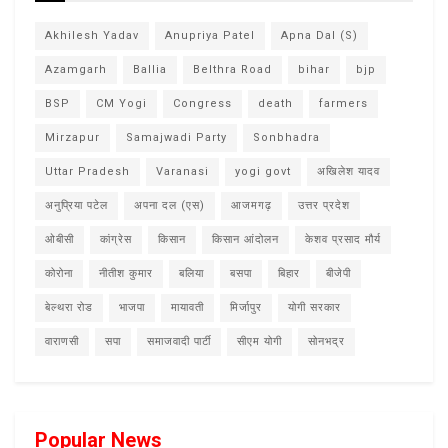
Akhilesh Yadav
Anupriya Patel
Apna Dal (S)
Azamgarh
Ballia
Belthra Road
bihar
bjp
BSP
CM Yogi
Congress
death
farmers
Mirzapur
Samajwadi Party
Sonbhadra
Uttar Pradesh
Varanasi
yogi govt
अखिलेश यादव
अनुप्रिया पटेल
अपना दल (एस)
आजमगढ़
उत्तर प्रदेश
ओबीसी
कांग्रेस
किसान
किसान आंदोलन
केशव प्रसाद मौर्य
कोरोना
नीतीश कुमार
बलिया
बसपा
बिहार
बीजेपी
बेल्थरा रोड
भाजपा
मायावती
मिर्जापुर
योगी सरकार
वाराणसी
सपा
समाजवादी पार्टी
सीएम योगी
सोनभद्र
Popular News