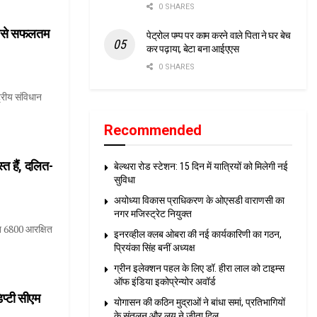
0 SHARES
 सबसे सफलतम
पेट्रोल पम्प पर काम करने वाले पिता ने घर बेच
कर पढ़ाया, बेटा बना आईएएस
0 SHARES
्रीय संविधान
Recommended
स्त हैं, दलित-
बेल्थरा रोड स्टेशन: 15 दिन में यात्रियों को मिलेगी नई
सुविधा
अयोध्या विकास प्राधिकरण के ओएसडी वाराणसी का
नगर मजिस्ट्रेट नियुक्त
ित 6800 आरक्षित
इनरव्हील क्लब ओबरा की नई कार्यकारिणी का गठन,
प्रियंका सिंह बनीं अध्यक्ष
ग्रीन इलेक्शन पहल के लिए डॉ. हीरा लाल को टाइम्स
ऑफ इंडिया इकोप्रेन्योर अवॉर्ड
प्टी सीएम
योगासन की कठिन मुद्राओं ने बांधा समां, प्रतिभागियों
के संतुलन और लय ने जीता दिल