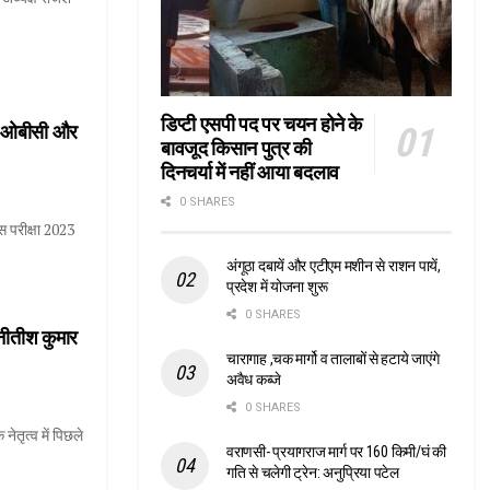
डिप्टी एसपी पद पर चयन होने के
ें ओबीसी और
बावजूद किसान पुत्र की
दिनचर्या में नहीं आया बदलाव
0 SHARES
स परीक्षा 2023
अंगूठा दबायें और एटीएम मशीन से राशन पायें,
प्रदेश में योजना शुरू
0 SHARES
 नीतीश कुमार
चारागाह ,चक मार्गो व तालाबों से हटाये जाएंगे
अवैध कब्जे
0 SHARES
ेतृत्व में पिछले
वराणसी- प्रयागराज मार्ग पर 160 किमी/घं की
गति से चलेगी ट्रेन: अनुप्रिया पटेल