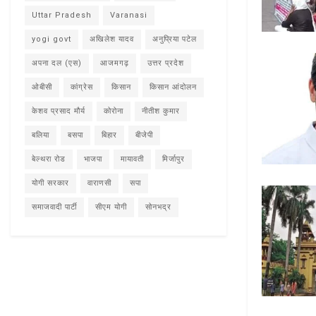
Uttar Pradesh
Varanasi
yogi govt
अखिलेश यादव
अनुप्रिया पटेल
अपना दल (एस)
आजमगढ़
उत्तर प्रदेश
ओबीसी
कांग्रेस
किसान
किसान आंदोलन
केशव प्रसाद मौर्य
कोरोना
नीतीश कुमार
बलिया
बसपा
बिहार
बीजेपी
बेल्थरा रोड
भाजपा
मायावती
मिर्जापुर
योगी सरकार
वाराणसी
सपा
समाजवादी पार्टी
सीएम योगी
सोनभद्र