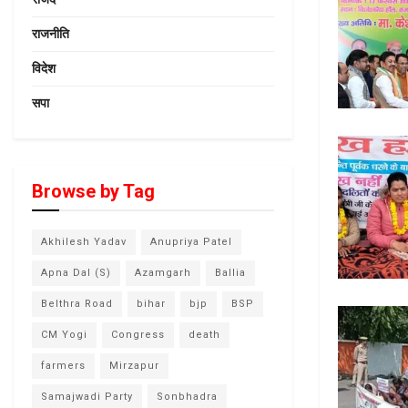
राजनीति
विदेश
सपा
Browse by Tag
Akhilesh Yadav
Anupriya Patel
Apna Dal (S)
Azamgarh
Ballia
Belthra Road
bihar
bjp
BSP
CM Yogi
Congress
death
farmers
Mirzapur
Samajwadi Party
Sonbhadra