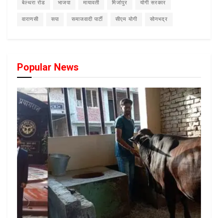
बेल्थरा रोड
भाजपा
मायावती
मिर्जापुर
योगी सरकार
वाराणसी
सपा
समाजवादी पार्टी
सीएम योगी
सोनभद्र
Popular News