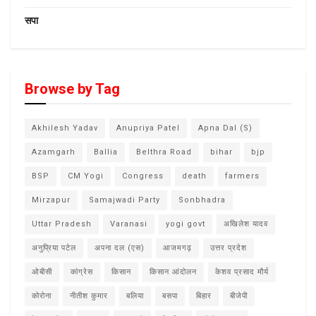
सपा
Browse by Tag
Akhilesh Yadav
Anupriya Patel
Apna Dal (S)
Azamgarh
Ballia
Belthra Road
bihar
bjp
BSP
CM Yogi
Congress
death
farmers
Mirzapur
Samajwadi Party
Sonbhadra
Uttar Pradesh
Varanasi
yogi govt
अखिलेश यादव
अनुप्रिया पटेल
अपना दल (एस)
आजमगढ़
उत्तर प्रदेश
ओबीसी
कांग्रेस
किसान
किसान आंदोलन
केशव प्रसाद मौर्य
कोरोना
नीतीश कुमार
बलिया
बसपा
बिहार
बीजेपी