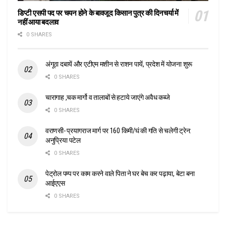
डिप्टी एसपी पद पर चयन होने के बावजूद किसान पुत्र की दिनचर्या में
नहीं आया बदलाव
0 SHARES
अंगूठा दबायें और एटीएम मशीन से राशन पायें, प्रदेश में योजना शुरू
0 SHARES
चारागाह ,चक मार्गो व तालाबों से हटाये जाएंगे अवैध कब्जे
0 SHARES
वराणसी- प्रयागराज मार्ग पर 160 किमी/घं की गति से चलेगी ट्रेन:
अनुप्रिया पटेल
0 SHARES
पेट्रोल पम्प पर काम करने वाले पिता ने घर बेच कर पढ़ाया, बेटा बना
आईएएस
0 SHARES