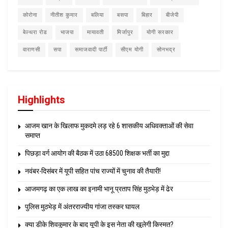
कोरोना
नीतीश कुमार
बलिया
बसपा
बिहार
बीजेपी
बेल्थरा रोड
भाजपा
मायावती
मिर्जापुर
योगी सरकार
वाराणसी
सपा
समाजवादी पार्टी
सीएम योगी
सोनभद्र
Highlights
आजम खान के खिलाफ मुकदमे लड़ रहे 6 शासकीय अधिवक्ताओं की सेवा
समाप्त
पिछड़ा वर्ग आयोग की बैठक में उठा 68500 शिक्षक भर्ती का मुद्दा
नवंबर-दिसंबर में यूपी सहित पांच राज्यों में चुनाव की तैयारी!
आजमगढ़ का एक लाख का इनामी भानू प्रताप सिंह मुठभेड़ में ढेर
पुलिस मुठभेड़ में अंतरराज्यीय गांजा तस्कर घायल
क्या डीके शिवकुमार के बाद यूपी के इस नेता की खुलेगी किस्मत?