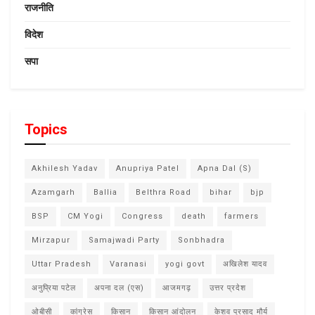
राजनीति
विदेश
सपा
Topics
Akhilesh Yadav
Anupriya Patel
Apna Dal (S)
Azamgarh
Ballia
Belthra Road
bihar
bjp
BSP
CM Yogi
Congress
death
farmers
Mirzapur
Samajwadi Party
Sonbhadra
Uttar Pradesh
Varanasi
yogi govt
अखिलेश यादव
अनुप्रिया पटेल
अपना दल (एस)
आजमगढ़
उत्तर प्रदेश
ओबीसी
कांग्रेस
किसान
किसान आंदोलन
केशव प्रसाद मौर्य