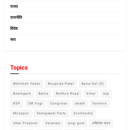
राजद
राजनीति
विदेश
सपा
Topics
Akhilesh Yadav
Anupriya Patel
Apna Dal (S)
Azamgarh
Ballia
Belthra Road
bihar
bjp
BSP
CM Yogi
Congress
death
farmers
Mirzapur
Samajwadi Party
Sonbhadra
Uttar Pradesh
Varanasi
yogi govt
अखिलेश यादव