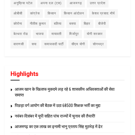
अनुप्रिया पटेल
अपना दल (एस)
आजमगढ़
उत्तर प्रदेश
ओबीसी
कांग्रेस
किसान
किसान आंदोलन
केशव प्रसाद मौर्य
कोरोना
नीतीश कुमार
बलिया
बसपा
बिहार
बीजेपी
बेल्थरा रोड
भाजपा
मायावती
मिर्जापुर
योगी सरकार
वाराणसी
सपा
समाजवादी पार्टी
सीएम योगी
सोनभद्र
Highlights
आजम खान के खिलाफ मुकदमे लड़ रहे 6 शासकीय अधिवक्ताओं की सेवा
समाप्त
पिछड़ा वर्ग आयोग की बैठक में उठा 68500 शिक्षक भर्ती का मुद्दा
नवंबर-दिसंबर में यूपी सहित पांच राज्यों में चुनाव की तैयारी!
आजमगढ़ का एक लाख का इनामी भानू प्रताप सिंह मुठभेड़ में ढेर