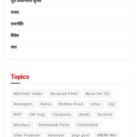
यूपी विधानसभा चुनाव
राजद
राजनीति
विदेश
सपा
Topics
Akhilesh Yadav
Anupriya Patel
Apna Dal (S)
Azamgarh
Ballia
Belthra Road
bihar
bjp
BSP
CM Yogi
Congress
death
farmers
Mirzapur
Samajwadi Party
Sonbhadra
Uttar Pradesh
Varanasi
yogi govt
अखिलेश यादव