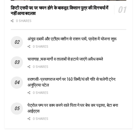
डिप्टी एसपी पद पर चयन होने के बावजूद किसान पुत्र की दिनचर्या में
नहीं आया बदलाव
0 SHARES
अंगूठा दबायें और एटीएम मशीन से राशन पायें, प्रदेश में योजना शुरू
0 SHARES
चारागाह ,चक मार्गो व तालाबों से हटाये जाएंगे अवैध कब्जे
0 SHARES
वराणसी- प्रयागराज मार्ग पर 160 किमी/घं की गति से चलेगी ट्रेन:
अनुप्रिया पटेल
0 SHARES
पेट्रोल पम्प पर काम करने वाले पिता ने घर बेच कर पढ़ाया, बेटा बना
आईएएस
0 SHARES