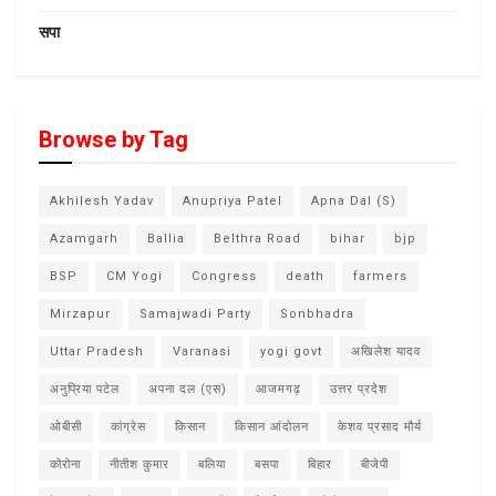
सपा
Browse by Tag
Akhilesh Yadav
Anupriya Patel
Apna Dal (S)
Azamgarh
Ballia
Belthra Road
bihar
bjp
BSP
CM Yogi
Congress
death
farmers
Mirzapur
Samajwadi Party
Sonbhadra
Uttar Pradesh
Varanasi
yogi govt
अखिलेश यादव
अनुप्रिया पटेल
अपना दल (एस)
आजमगढ़
उत्तर प्रदेश
ओबीसी
कांग्रेस
किसान
किसान आंदोलन
केशव प्रसाद मौर्य
कोरोना
नीतीश कुमार
बलिया
बसपा
बिहार
बीजेपी