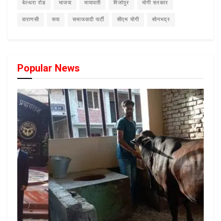
बेल्थरा रोड
भाजपा
मायावती
मिर्जापुर
योगी सरकार
वाराणसी
सपा
समाजवादी पार्टी
सीएम योगी
सोनभद्र
Popular News