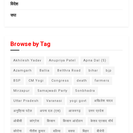
विदेश
सपा
Browse by Tag
Akhilesh Yadav
Anupriya Patel
Apna Dal (S)
Azamgarh
Ballia
Belthra Road
bihar
bjp
BSP
CM Yogi
Congress
death
farmers
Mirzapur
Samajwadi Party
Sonbhadra
Uttar Pradesh
Varanasi
yogi govt
अखिलेश यादव
अनुप्रिया पटेल
अपना दल (एस)
आजमगढ़
उत्तर प्रदेश
ओबीसी
कांग्रेस
किसान
किसान आंदोलन
केशव प्रसाद मौर्य
कोरोना
नीतीश कुमार
बलिया
बसपा
बिहार
बीजेपी