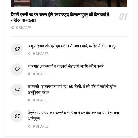
डिप्टी एसपी पद पर चयन होने के बावजूद किसान पुत्र की दिनचर्या में
नहीं आया बदलाव
0 SHARES
अंगूठा दबायें और एटीएम मशीन से राशन पायें, प्रदेश में योजना शुरू
0 SHARES
चारागाह ,चक मार्गो व तालाबों से हटाये जाएंगे अवैध कब्जे
0 SHARES
वराणसी- प्रयागराज मार्ग पर 160 किमी/घं की गति से चलेगी ट्रेन:
अनुप्रिया पटेल
0 SHARES
पेट्रोल पम्प पर काम करने वाले पिता ने घर बेच कर पढ़ाया, बेटा बना
आईएएस
0 SHARES