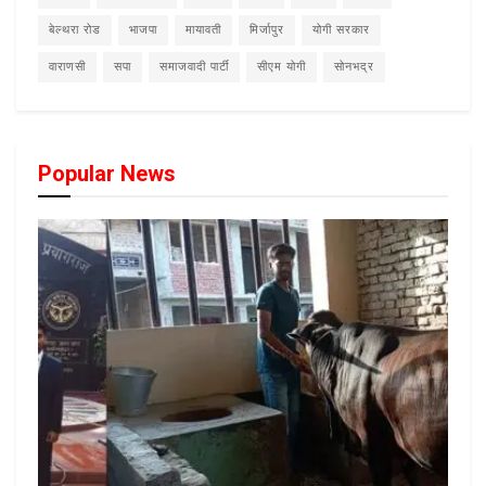
बेल्थरा रोड
भाजपा
मायावती
मिर्जापुर
योगी सरकार
वाराणसी
सपा
समाजवादी पार्टी
सीएम योगी
सोनभद्र
Popular News