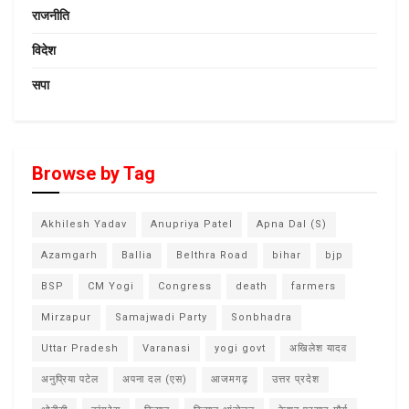
राजनीति
विदेश
सपा
Browse by Tag
Akhilesh Yadav
Anupriya Patel
Apna Dal (S)
Azamgarh
Ballia
Belthra Road
bihar
bjp
BSP
CM Yogi
Congress
death
farmers
Mirzapur
Samajwadi Party
Sonbhadra
Uttar Pradesh
Varanasi
yogi govt
अखिलेश यादव
अनुप्रिया पटेल
अपना दल (एस)
आजमगढ़
उत्तर प्रदेश