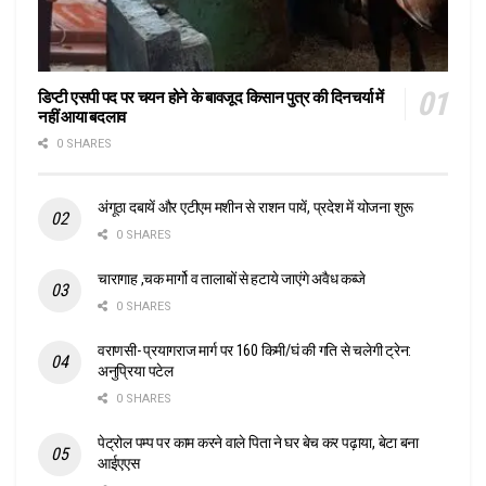
डिप्टी एसपी पद पर चयन होने के बावजूद किसान पुत्र की दिनचर्या में
नहीं आया बदलाव
0 SHARES
अंगूठा दबायें और एटीएम मशीन से राशन पायें, प्रदेश में योजना शुरू
0 SHARES
चारागाह ,चक मार्गो व तालाबों से हटाये जाएंगे अवैध कब्जे
0 SHARES
वराणसी- प्रयागराज मार्ग पर 160 किमी/घं की गति से चलेगी ट्रेन:
अनुप्रिया पटेल
0 SHARES
पेट्रोल पम्प पर काम करने वाले पिता ने घर बेच कर पढ़ाया, बेटा बना
आईएएस