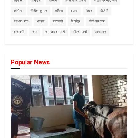
ओबीसी
कांग्रेस
किसान
किसान आंदोलन
केशव प्रसाद मौर्य
कोरोना
नीतीश कुमार
बलिया
बसपा
बिहार
बीजेपी
बेल्थरा रोड
भाजपा
मायावती
मिर्जापुर
योगी सरकार
वाराणसी
सपा
समाजवादी पार्टी
सीएम योगी
सोनभद्र
Popular News