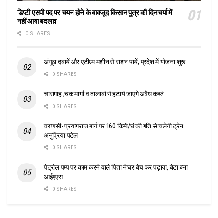
डिप्टी एसपी पद पर चयन होने के बावजूद किसान पुत्र की दिनचर्या में
नहीं आया बदलाव
0 SHARES
अंगूठा दबायें और एटीएम मशीन से राशन पायें, प्रदेश में योजना शुरू
0 SHARES
चारागाह ,चक मार्गो व तालाबों से हटाये जाएंगे अवैध कब्जे
0 SHARES
वराणसी- प्रयागराज मार्ग पर 160 किमी/घं की गति से चलेगी ट्रेन:
अनुप्रिया पटेल
0 SHARES
पेट्रोल पम्प पर काम करने वाले पिता ने घर बेच कर पढ़ाया, बेटा बना
आईएएस
0 SHARES