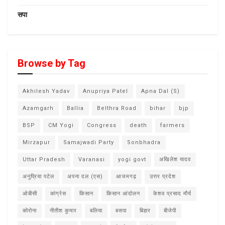
सपा
Browse by Tag
Akhilesh Yadav
Anupriya Patel
Apna Dal (S)
Azamgarh
Ballia
Belthra Road
bihar
bjp
BSP
CM Yogi
Congress
death
farmers
Mirzapur
Samajwadi Party
Sonbhadra
Uttar Pradesh
Varanasi
yogi govt
अखिलेश यादव
अनुप्रिया पटेल
अपना दल (एस)
आजमगढ़
उत्तर प्रदेश
ओबीसी
कांग्रेस
किसान
किसान आंदोलन
केशव प्रसाद मौर्य
कोरोना
नीतीश कुमार
बलिया
बसपा
बिहार
बीजेपी