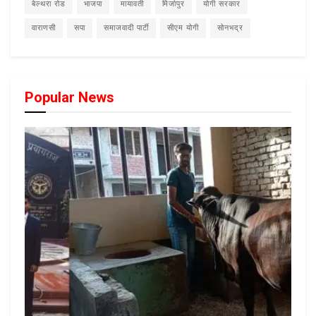
बेल्थरा रोड
भाजपा
मायावती
मिर्जापुर
योगी सरकार
वाराणसी
सपा
समाजवादी पार्टी
सीएम योगी
सोनभद्र
Popular News